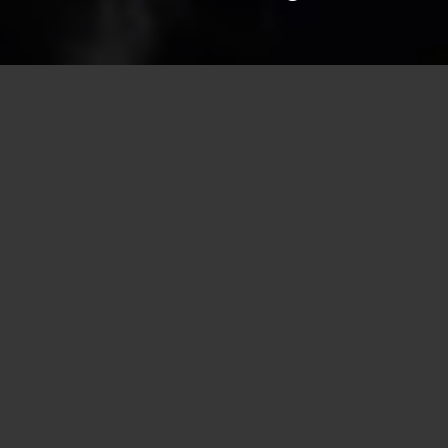
by Reza Shari
Head Spa Kurs – Für wen ist es
das Richtige?
In diesem ausführlichen Guide beantworten wir die
Frage, die uns täglich erreicht:
„Ist ein Head Spa Kurs bei
euch das Richtige für mich?“
Wir zeigen Ihnen, wie wir
verschiedene Professionen dabei unterstützen, ihr volles
Potenzial zu entfalten.
Dabei haben wir unsere Schulungen so konzipiert, dass
sie auf unterschiedlichen Vorbildungen aufbauen. Hier