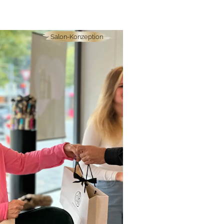
Salon-Konzeption